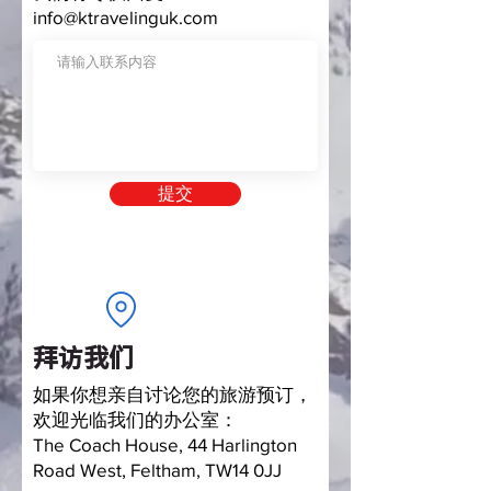
info@ktravelinguk.com
提交
拜访我们
如果你想亲自讨论您的旅游预订，
欢迎光临我们的办公室：
The Coach House, 44 Harlington
Road West, Feltham, TW14 0JJ