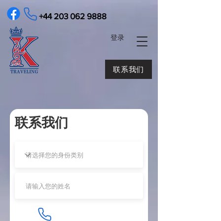
+44 203 062 9888
​登录
联系我们
联系我们